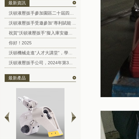
最新資訊
沃頓液壓扳手參加園區二十屆四中全...
沃頓液壓扳手受邀參加“專利賦能 ...
祝賀“沃頓液壓扳手”擬入庫安徽省...
你好！2025
沃頓機械走進“人才大講堂”，學習...
沃頓液壓扳手公司，2024年第3...
最新產品